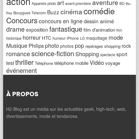
action
aventure
art
avant-première
Appareils photo
BD
Blu-
comédie
cinéma
Buzz
Bouygues Telecom
Ray
Concours
concours en ligne
dessin animé
fantastique
drame
exposition
film d'animation
film
horreur
mode
HTC
maquillage
humeur
iPhone
historique
LG
Musique
photo
pop
Philips
rock
photos
repérages shopping
science-fiction
romance
Shopping
sport
spectacle
thriller
Vidéo
test
téléphone mobile
voyage
Téléphone
événement
À PROPOS
H2-Blog est un média sur les actualités geek, high-tech, web,
divertissements, mode et tendances.