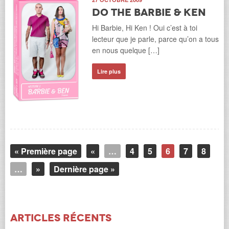
Do the Barbie & Ken
Hi Barbie, Hi Ken ! Oui c’est à toi
lecteur que je parle, parce qu’on a tous
en nous quelque […]
Lire plus
« Première page
«
…
4
5
6
7
8
…
»
Dernière page »
Articles récents