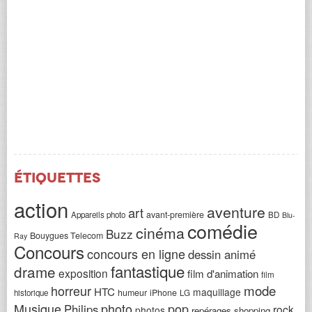
Étiquettes
action
aventure
art
avant-première
Appareils photo
BD
Blu-
comédie
cinéma
Buzz
Bouygues Telecom
Ray
Concours
concours en ligne
dessin animé
fantastique
drame
exposition
film d'animation
film
horreur
mode
HTC
maquillage
humeur
iPhone
historique
LG
Musique
photo
pop
Philips
rock
photos
repérages shopping