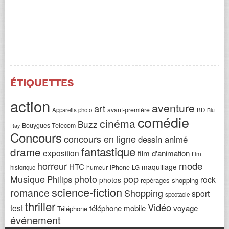
Étiquettes
action
aventure
art
avant-première
Appareils photo
BD
Blu-
comédie
cinéma
Buzz
Bouygues Telecom
Ray
Concours
concours en ligne
dessin animé
fantastique
drame
exposition
film d'animation
film
horreur
mode
HTC
maquillage
humeur
iPhone
historique
LG
Musique
photo
pop
Philips
rock
photos
repérages shopping
science-fiction
romance
Shopping
sport
spectacle
thriller
Vidéo
test
téléphone mobile
voyage
Téléphone
événement