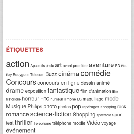
Étiquettes
action
aventure
art
avant-première
Appareils photo
BD
Blu-
comédie
cinéma
Buzz
Bouygues Telecom
Ray
Concours
concours en ligne
dessin animé
fantastique
drame
exposition
film d'animation
film
horreur
mode
HTC
maquillage
humeur
iPhone
historique
LG
Musique
photo
pop
Philips
rock
photos
repérages shopping
science-fiction
romance
Shopping
sport
spectacle
thriller
Vidéo
test
téléphone mobile
voyage
Téléphone
événement