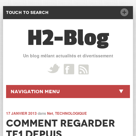
Touch to Search
H2-Blog
Un blog mêlant actualités et divertissement
Navigation Menu
17 JANVIER 2013
dans
Net
,
TECHNOLOGIQUE
Comment regarder
TF1 depuis