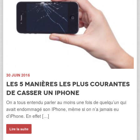
5 
F
l
s
e
Sou
30 JUIN 2016
s
ent
Les 5 manières les plus courantes
pr
de casser un iPhone
Ain
s
On a tous entendu parler au moins une fois de quelqu’un qui
Li
avait endommagé son IPhone, même si on n’a jamais eu
d’iPhone. En effet […]
Lire la suite