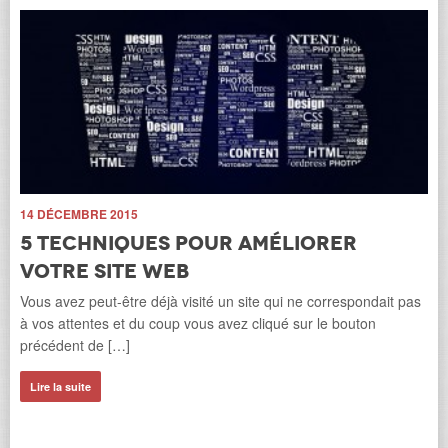
13
14 DÉCEMBRE 2015
C
5 techniques pour améliorer
p
votre site web
Apr
Vous avez peut-être déjà visité un site qui ne correspondait pas
no
à vos attentes et du coup vous avez cliqué sur le bouton
Goo
précédent de […]
Li
Lire la suite