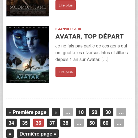
Lire plus
6 JANVIER 2010
Avatar, top départ
Je ne fais pas partie de ces gens qui
ont guetté les diverses infos distillées
depuis 1 an sur Avatar. […]
Lire plus
« Première page
«
…
10
20
30
…
34
35
36
37
38
…
50
60
…
»
Dernière page »