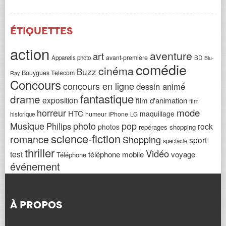
Étiquettes
action
aventure
art
avant-première
Appareils photo
BD
Blu-
comédie
cinéma
Buzz
Bouygues Telecom
Ray
Concours
concours en ligne
dessin animé
fantastique
drame
exposition
film d'animation
film
horreur
mode
HTC
maquillage
humeur
iPhone
historique
LG
Musique
photo
pop
Philips
rock
photos
repérages shopping
science-fiction
romance
Shopping
sport
spectacle
thriller
Vidéo
test
téléphone mobile
voyage
Téléphone
événement
À PROPOS