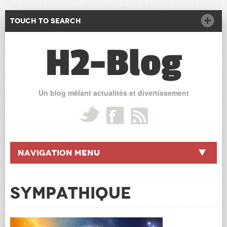
Touch to Search
H2-Blog
Un blog mêlant actualités et divertissement
Navigation Menu
SYMPATHIQUE