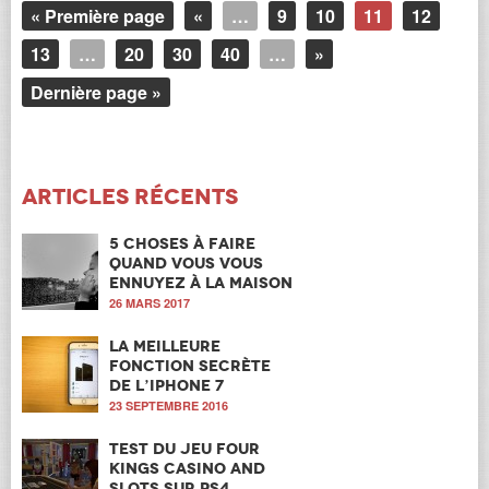
« Première page
«
…
9
10
11
12
13
…
20
30
40
…
»
Dernière page »
Articles récents
5 choses à faire
quand vous vous
ennuyez à la maison
26 MARS 2017
La meilleure
fonction secrète
de l’iPhone 7
23 SEPTEMBRE 2016
Test du jeu Four
Kings Casino and
Slots sur PS4