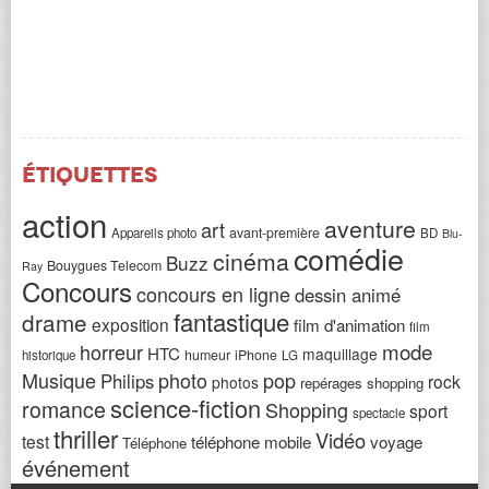
Étiquettes
action
aventure
art
avant-première
Appareils photo
BD
Blu-
comédie
cinéma
Buzz
Bouygues Telecom
Ray
Concours
concours en ligne
dessin animé
fantastique
drame
exposition
film d'animation
film
horreur
mode
HTC
maquillage
humeur
iPhone
historique
LG
Musique
photo
pop
Philips
rock
photos
repérages shopping
science-fiction
romance
Shopping
sport
spectacle
thriller
Vidéo
test
téléphone mobile
voyage
Téléphone
événement