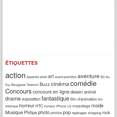
Étiquettes
action
aventure
art
avant-première
Appareils photo
BD
Blu-
comédie
cinéma
Buzz
Bouygues Telecom
Ray
Concours
concours en ligne
dessin animé
fantastique
drame
exposition
film d'animation
film
horreur
mode
HTC
maquillage
humeur
iPhone
historique
LG
Musique
photo
pop
Philips
rock
photos
repérages shopping