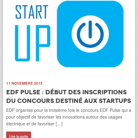
4 
L
11 NOVEMBRE 2015
c
EDF Pulse : Début des inscriptions
c
du concours destiné aux startups
il
Une
EDF organise pour la troisième fois le concours EDF Pulse qui a
la 
pour objectif de favoriser les innovations autour des usages
la 
électrique et de favoriser […]
Li
Lire la suite