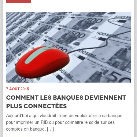
3 
7 AOÛT 2015
3
Comment les banques deviennent
p
plus connectées
ez
Dan
Aujourd’hui à qui viendrait l’idée de vouloir aller à sa banque
 de
con
pour imprimer un RIB ou pour connaitre le solde sur ces
que
comptes en banque. […]
Li