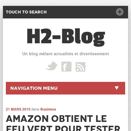
Touch to Search
H2-Blog
Un blog mêlant actualités et divertissement
Navigation Menu
21 MARS 2015
dans
Business
Amazon obtient le
feu vert pour tester