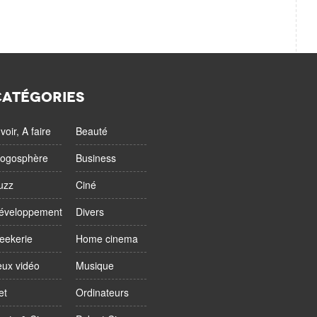
CATÉGORIES
voir, A faire
Beauté
logosphère
Business
uzz
Ciné
éveloppement
Divers
eekerie
Home cinema
eux vidéo
Musique
et
Ordinateurs