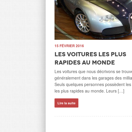
e américain
’avoir tué Cecil
15 FÉVRIER 2016
Les voitures les plus
rapides au monde
n qui a tué Cecil, un célèbre
time qu’il a été trompé par
Les voitures que nous décrivons se trouv
assuré que la […]
généralement dans les garages des millia
Seuls quelques personnes possèdent les 
les plus rapides au monde. Leurs […]
Lire la suite