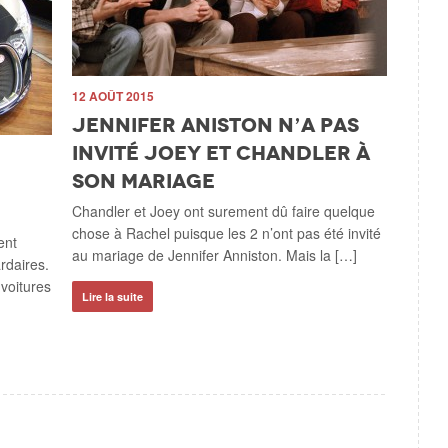
12 AOÛT 2015
11 AOÛT 
Jennifer Aniston n’a pas
Une é
invité Joey et Chandler à
cont
son mariage
d’un
sorta
Chandler et Joey ont surement dû faire quelque
chose à Rachel puisque les 2 n’ont pas été invité
Une contr
ent
au mariage de Jennifer Anniston. Mais la […]
chose que
rdaires.
une dure j
voitures
Lire la suite
bien term
Lire la su