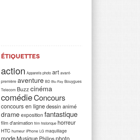
Étiquettes
action
art
avant-
Appareils photo
aventure
première
Bouygues
BD
Blu-Ray
cinéma
Buzz
Telecom
comédie
Concours
concours en ligne
dessin animé
fantastique
drame
exposition
horreur
film d'animation
film historique
HTC
maquillage
humeur
iPhone
LG
mode
Musique
photo
Philips