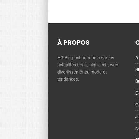
À PROPOS
H2-Blog est un média sur les
A 
actualités geek, high-tech, web,
B
divertissements, mode et
tendances.
B
D
G
J
N