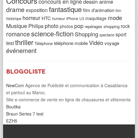
Concours
concours en ligne
dessin animé
fantastique
drame
exposition
film d'animation
film
horreur
mode
HTC
maquillage
humeur
iPhone
historique
LG
Musique
photo
pop
Philips
rock
photos
repérages shopping
science-fiction
romance
Shopping
sport
spectacle
thriller
Vidéo
test
téléphone mobile
voyage
Téléphone
événement
Blogoliste
NewCom
Agence de Publicité et communication à Casablanca
et partout au Maroc.
Site e-commerce de vente en ligne de chaussures et vêtements
Boutika
Braun Series 7 test
EZH5