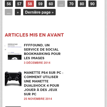
56
57
58
59
60
…
70
80
90
…
»
Dernière page »
Articles mis en avant
FFFFound, un
service de Social
Bookmarking pour
les images
3 DÉCEMBRE 2014
Manette PS4 sur PC :
Comment utiliser
une manette
Dualshock 4 pour
jouer à des jeux
sur PC
25 NOVEMBRE 2014