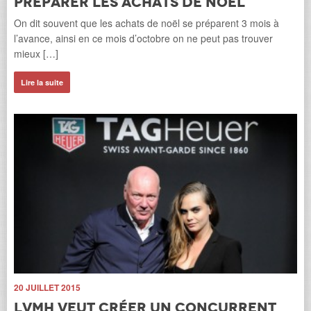
préparer les achats de noël
 a
Wal
On dit souvent que les achats de noël se préparent 3 mois à
par
Wa
l’avance, ainsi en ce mois d’octobre on ne peut pas trouver
pr
mieux […]
Li
Lire la suite
4 J
C
l
l
Le
OEM
par
Li
20 JUILLET 2015
LVMH veut créer un concurrent