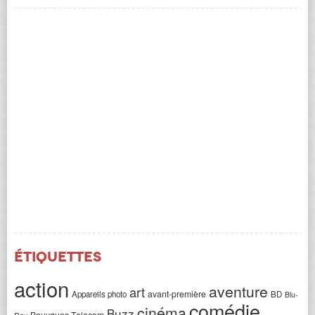
Étiquettes
action
aventure
art
avant-première
Appareils photo
BD
Blu-
comédie
cinéma
Buzz