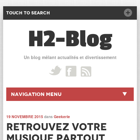
Touch to Search
H2-Blog
Un blog mêlant actualités et divertissement
Navigation Menu
19 NOVEMBRE 2015
dans
Geekerie
Retrouvez votre
musique partout