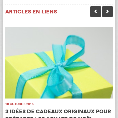
Articles en liens
10 
L
10 OCTOBRE 2015
g
3 idées de cadeaux originaux pour
e
d