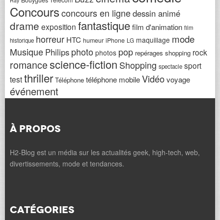
Bouygues Telecom
Ray
Concours
concours en ligne
dessin animé
fantastique
drame
exposition
film d'animation
film
horreur
mode
HTC
maquillage
humeur
iPhone
historique
LG
Musique
photo
pop
Philips
rock
photos
repérages shopping
science-fiction
romance
Shopping
sport
spectacle
thriller
Vidéo
test
téléphone mobile
voyage
Téléphone
événement
À PROPOS
H2-Blog est un média sur les actualités geek, high-tech, web,
divertissements, mode et tendances.
CATÉGORIES