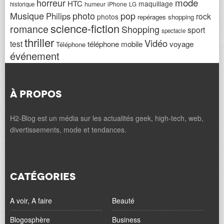
horreur
mode
HTC
maquillage
humeur
iPhone
historique
LG
Musique
photo
pop
Philips
rock
photos
repérages shopping
science-fiction
romance
Shopping
sport
spectacle
thriller
Vidéo
test
téléphone mobile
voyage
Téléphone
événement
À PROPOS
H2-Blog est un média sur les actualités geek, high-tech, web,
divertissements, mode et tendances.
CATÉGORIES
A voir, A faire
Beauté
Blogosphère
Business