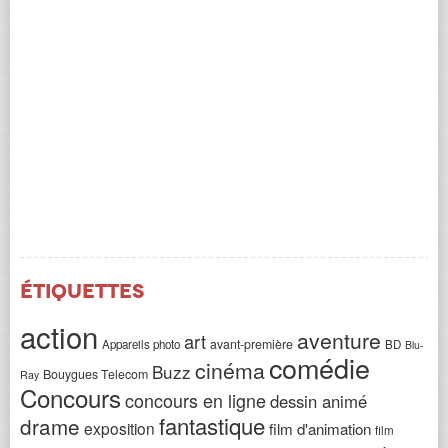
Étiquettes
action
aventure
art
avant-première
Appareils photo
BD
Blu-
comédie
cinéma
Buzz
Bouygues Telecom
Ray
Concours
concours en ligne
dessin animé
fantastique
drame
exposition
film d'animation
film