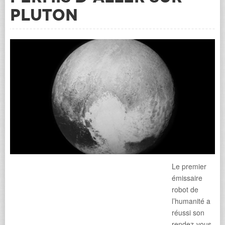
Pluton
Le premier
émissaire
robot de
l’humanité a
réussi son
rendez-vous