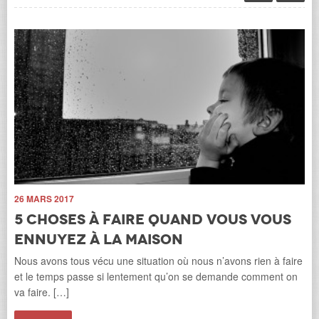
26 MARS 2017
5 choses à faire quand vous vous
ennuyez à la maison
27
L
Nous avons tous vécu une situation où nous n’avons rien à faire
,
F
et le temps passe si lentement qu’on se demande comment on
va faire. […]
Cet
pop