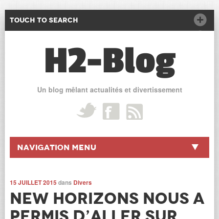
Touch to Search
H2-Blog
Un blog mêlant actualités et divertissement
Navigation Menu
15 JUILLET 2015
dans
Divers
New Horizons nous a
permis d’aller sur