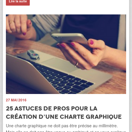
Lire la suite
Fr
Li
27 MAI 2016
12
25 astuces de pros pour la
L
création d’une charte graphique
é
Une charte graphique ne doit pas être précise au millimètre.
La 