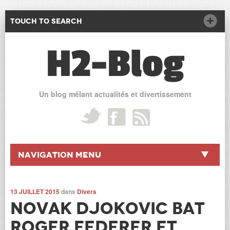
Touch to Search
H2-Blog
Un blog mêlant actualités et divertissement
Navigation Menu
13 JUILLET 2015
dans
Divers
Novak Djokovic bat
Roger Federer et