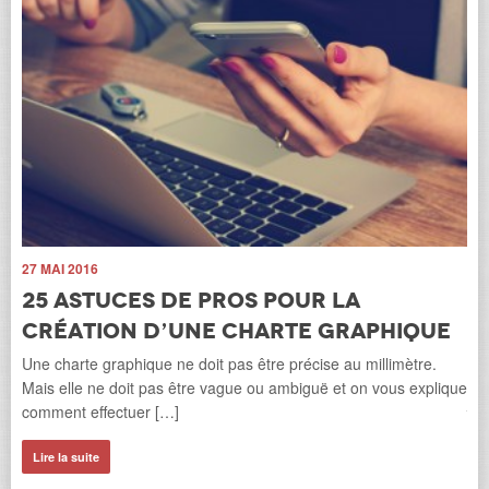
27 MAI 2016
12
25 astuces de pros pour la
L
création d’une charte graphique
é
Une charte graphique ne doit pas être précise au millimètre.
La 
Mais elle ne doit pas être vague ou ambiguë et on vous explique
jus
comment effectuer […]
tro
Lire la suite
Li