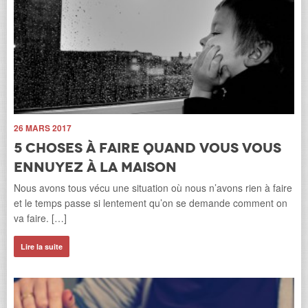
26 MARS 2017
5 choses à faire quand vous vous
ennuyez à la maison
27
L
Nous avons tous vécu une situation où nous n’avons rien à faire
,
F
et le temps passe si lentement qu’on se demande comment on
va faire. […]
Cet
pop
Lire la suite
Fr
Li