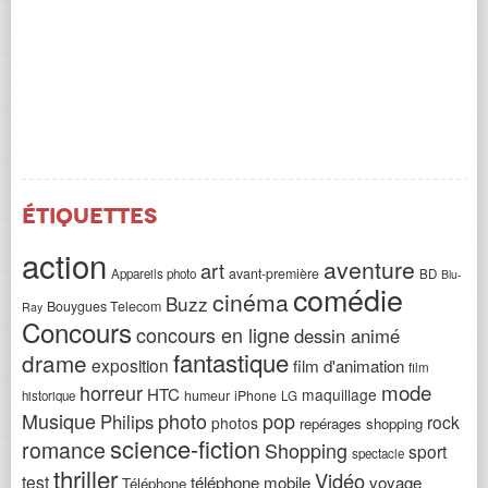
Étiquettes
action
aventure
art
avant-première
Appareils photo
BD
Blu-
comédie
cinéma
Buzz
Bouygues Telecom
Ray
Concours
concours en ligne
dessin animé
fantastique
drame
exposition
film d'animation
film
horreur
mode
HTC
maquillage
humeur
iPhone
historique
LG
Musique
photo
pop
Philips
rock
photos
repérages shopping
science-fiction
romance
Shopping
sport
spectacle
thriller
Vidéo
test
téléphone mobile
voyage
Téléphone