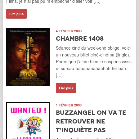
Films, je n’ai pas pu m’empêcher d’aller voir […]
Lire plus
4 FÉVRIER 2008
Chambre 1408
Séance ciné du week-end oblige, voici
un nouveau billet ciné-cinéma (jingle).
Parce que j’aime bien le suspenssssss
et sursau-aaaaaaaaaaahhh-ter bah
[…]
Lire plus
1 FÉVRIER 2008
BuzzAngel on va te
retrouver ne
t’inquiète pas