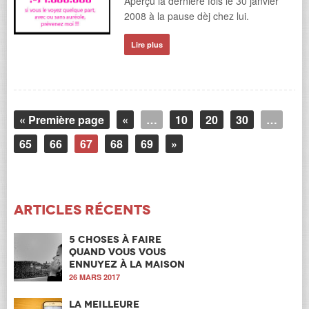
Aperçu la dernière fois le 30 janvier
2008 à la pause dèj chez lui.
Lire plus
« Première page
«
…
10
20
30
…
65
66
67
68
69
»
Articles récents
5 choses à faire
quand vous vous
ennuyez à la maison
26 MARS 2017
La meilleure