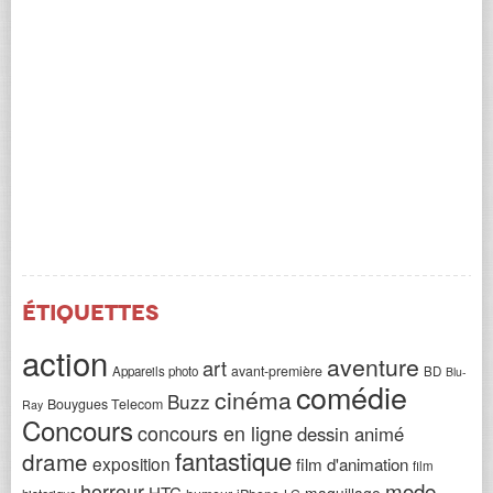
Étiquettes
action
aventure
art
avant-première
Appareils photo
BD
Blu-
comédie
cinéma
Buzz
Bouygues Telecom
Ray
Concours
concours en ligne
dessin animé
fantastique
drame
exposition
film d'animation
film
horreur
mode
HTC