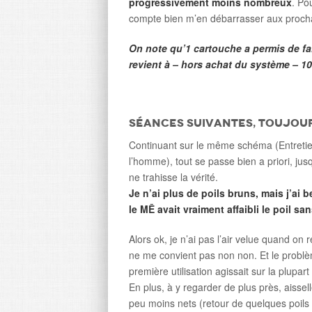
progressivement moins nombreux
. Pou
compte bien m’en débarrasser aux proch
On note qu’1 cartouche a permis de fai
revient à – hors achat du système – 10
Séances suivantes, toujour
Continuant sur le même schéma (Entretien
l’homme), tout se passe bien a priori, jus
ne trahisse la vérité.
Je n’ai plus de poils bruns, mais j’ai 
le MĒ avait vraiment affaibli le poil sa
Alors ok, je n’ai pas l’air velue quand on
ne me convient pas non non. Et le problè
première utilisation agissait sur la plupar
En plus, à y regarder de plus près, aisse
peu moins nets (retour de quelques poils b