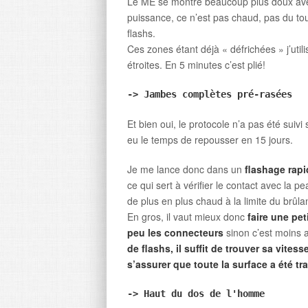
Le MĒ se montre beaucoup plus doux avec
puissance, ce n’est pas chaud, pas du tou
flashs.
Ces zones étant déjà « défrichées » j’util
étroites. En 5 minutes c’est plié!
-> Jambes complètes pré-rasées
Et bien oui, le protocole n’a pas été suiv
eu le temps de repousser en 15 jours.
Je me lance donc dans un
flashage rapi
ce qui sert à vérifier le contact avec la p
de plus en plus chaud à la limite du brûlan
En gros, il vaut mieux donc
faire une pe
peu les connecteurs
sinon c’est moins a
de flashs, il suffit de trouver sa vites
s’assurer que toute la surface a été tra
-> Haut du dos de l'homme