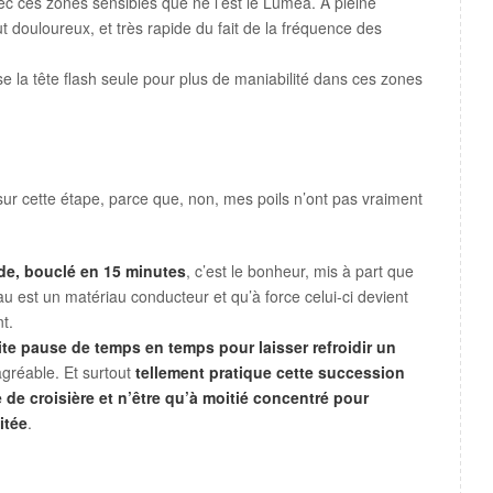
 ces zones sensibles que ne l’est le Lumea. A pleine
t douloureux, et très rapide du fait de la fréquence des
ise la tête flash seule pour plus de maniabilité dans ces zones
i sur cette étape, parce que, non, mes poils n’ont pas vraiment
de, bouclé en 15 minutes
, c’est le bonheur, mis à part que
eau est un matériau conducteur et qu’à force celui-ci devient
t.
tite pause de temps en temps pour laisser refroidir un
gréable. Et surtout
tellement pratique cette succession
se de croisière et n’être qu’à moitié concentré pour
itée
.