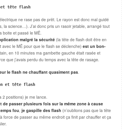
 et tête flash
électrique ne rase pas de prêt. Le rayon est donc mal guidé
ais, la science…). J’ai donc pris un rasoir jetable, arrangé tout
a boite et passé le MĒ.
pplication malgré la sécurité
(la tête de flash doit être en
ct avec le MĒ pour que le flash se déclenche)
est un bon-
rtain, en 10 minutes ma gambette gauche était rasée et
rce que j’avais perdu du temps avec la tête de rasage.
eur le flash ne chauffant quasiment pas
.
on et tête flash
 a 2 positions) je me lance.
t de passer plusieurs fois sur la même zone à cause
 temps fou
,
je gaspille des flash
(n’oublions pas que la tête
 à force de passer au même endroit ça finit par chauffer et ça
ler.