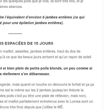
r les quelques poils que je vois, ils sont très fins, et je
aines séances.
re l’équivalent d’environ 6 jambes entières (ce qui
€ pour une épilation jambes entières).
————
s espacées de 15 jours
 maillot, aisselles, jambes entières, haut du dos de
qu’à ce que les beaux jours arrivent et qu’un rayon de soleil
bel et bien plein de petits poils blonds, un peu comme si
ns réellement s’en débarrasser.
 regarde, mais quand on touche on découvre le forfait et ça ça
me est le même sur les 2 jambes (puisqu’en théorie la
t des poils c’eût pu être une piste de réflexion, mais non).
lles et maillot parfaitement entretenus avec le Lumea sont un
runs très fins) depuis que j’utilise le MĒ.