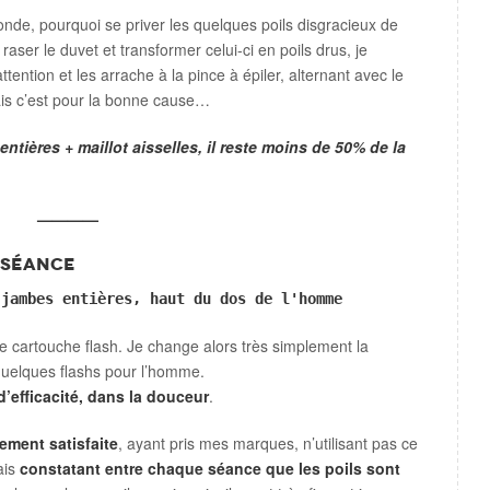
 monde, pourquoi se priver les quelques poils disgracieux de
 raser le duvet et transformer celui-ci en poils drus, je
tention et les arrache à la pince à épiler, alternant avec le
ais c’est pour la bonne cause…
entières + maillot aisselles, il reste moins de 50% de la
————
e séance
 jambes entières, haut du dos de l'homme
 de cartouche flash. Je change alors très simplement la
 quelques flashs pour l’homme.
d’efficacité, dans la douceur
.
ement satisfaite
, ayant pris mes marques, n’utilisant pas ce
ais
constatant entre chaque séance que les poils sont