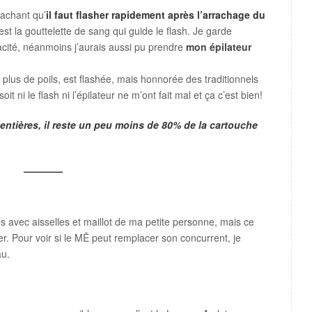
sachant qu’
il faut flasher rapidement après l’arrachage du
t la gouttelette de sang qui guide le flash. Je garde
acité, néanmoins j’aurais aussi pu prendre
mon épilateur
 plus de poils, est flashée, mais honnorée des traditionnels
it ni le flash ni l’épilateur ne m’ont fait mal et ça c’est bien!
 entières, il reste un peu moins de 80% de la cartouche
————
es avec aisselles et maillot de ma petite personne, mais ce
er. Pour voir si le MĒ peut remplacer son concurrent, je
au.