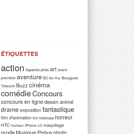
Étiquettes
action
art
avant-
Appareils photo
aventure
première
Bouygues
BD
Blu-Ray
cinéma
Buzz
Telecom
comédie
Concours
concours en ligne
dessin animé
fantastique
drame
exposition
horreur
film d'animation
film historique
HTC
maquillage
humeur
iPhone
LG
mode
Musique
photo
Philips