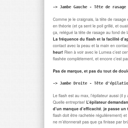
-> Jambe Gauche - Tête de rasage
Comme je le craignais, la tête de rasage 
en théorie (et ça sent le poil grillé, et ou
ça, relégué la tête de rasage au fond de l
La fréquence du flash et la facilité d’a
contact avec la peau et la main en conta
heur!
Rien à voir avec le Lumea c’est ce
flashée complètement, et encore c’est pa
Pas de marque, et pas du tout de doul
-> Jambe Droite - Tête d'épilati
Le flash est au max, l’épilateur aussi (il y
Quelle entreprise!
L’épilateur demandan
d’un manque d’efficacité
,
je passe un
flash doit être rachetée régulièrement) et
ne m’étonnerait pas que ça finisse par brû