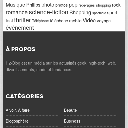
Musique
photo
pop
Philips
rock
photos
repérages shopping
science-fiction
romance
Shopping
sport
spectacle
thriller
Vidéo
test
téléphone mobile
voyage
Téléphone
événement
À PROPOS
H2-Blog est un média sur les actualités geek, high-tech, web,
divertissements, mode et tendances.
CATÉGORIES
A voir, A faire
Beauté
Blogosphère
Business