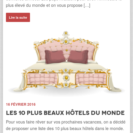
dan
plus élevé du monde et on vous propose […]
c’e
Lire la suite
Li
e
16 FÉVRIER 2016
Les 10 plus beaux hôtels du monde
20
Pour vous faire rêver sur vos prochaines vacances, on a décidé
de proposer une liste des 10 plus beaux hôtels dans le monde.
L