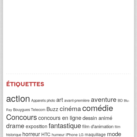
Étiquettes
action
aventure
art
avant-première
Appareils photo
BD
Blu-
comédie
cinéma
Buzz
Bouygues Telecom
Ray
Concours
concours en ligne
dessin animé
fantastique
drame
exposition
film d'animation
film
horreur
mode
HTC
maquillage
humeur
iPhone
historique
LG