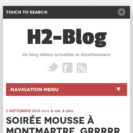
Touch to Search
H2-Blog
Un blog mêlant actualités et divertissement
Navigation Menu
2 SEPTEMBRE 2010
dans
A voir, A faire
Soirée mousse à
Montmartre, Grrrrr