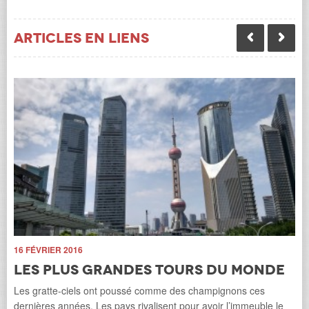
Articles en liens
11
 sur
16 FÉVRIER 2016
L
Les plus grandes tours du monde
u
Les gratte-ciels ont poussé comme des champignons ces
La 
dernières années. Les pays rivalisent pour avoir l’immeuble le