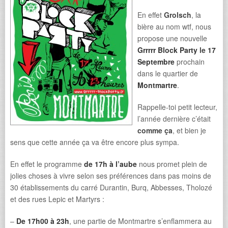
En effet
Grolsch
, la
bière au nom wtf, nous
propose une nouvelle
Grrrrr Block Party
le
17
Septembre
prochain
dans le quartier de
Montmartre
.
Rappelle-toi petit lecteur,
l’année dernière c’était
comme ça
, et bien je
sens que cette année ça va être encore plus sympa.
En effet le programme
de 17h à l’aube
nous promet plein de
jolies choses à vivre selon ses préférences dans pas moins de
30 établissements du carré Durantin, Burq, Abbesses, Tholozé
et des rues Lepic et Martyrs :
–
De 17h00 à 23h
, une partie de Montmartre s’enflammera au