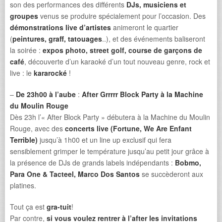
son des performances des différents
DJs, musiciens et
groupes
venus se produire spécialement pour l’occasion. Des
démonstrations live d’artistes
animeront le quartier
(
peintures, graff, tatouages
..), et des événements baliseront
la soirée :
expos photo, street golf, course de garçons de
café
, découverte d’un karaoké d’un tout nouveau genre, rock et
live : le
kararocké
!
–
De 23h00 à l’aube
:
After Grrrrr Block Party à la Machine
du Moulin Rouge
Dès 23h l’« After Block Party » débutera à la Machine du Moulin
Rouge, avec des
concerts live (Fortune, We Are Enfant
Terrible)
jusqu’à 1h00 et un line up exclusif qui fera
sensiblement grimper le température jusqu’au petit jour grâce à
la présence de DJs de grands labels indépendants :
Bobmo,
Para One & Tacteel, Marco Dos Santos
se succèderont aux
platines.
Tout ça est
gra-tuit
!
Par contre,
si vous voulez rentrer à l’after les invitations