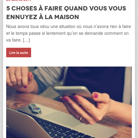
5 choses à faire quand vous vous
ennuyez à la maison
Nous avons tous vécu une situation où nous n’avons rien à faire
15 
et le temps passe si lentement qu’on se demande comment on
L
va faire. […]
m
Lire la suite
Le
les
pos
Li