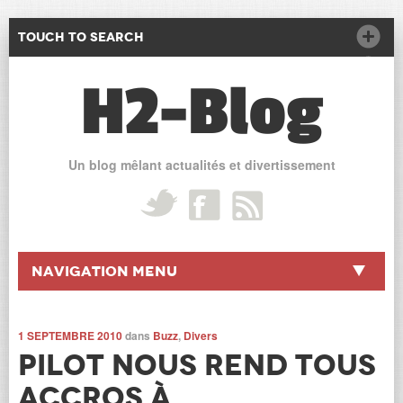
Touch to Search
H2-Blog
Un blog mêlant actualités et divertissement
Navigation Menu
1 SEPTEMBRE 2010
dans
Buzz
,
Divers
Pilot nous rend tous
accros à