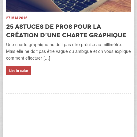
27 MAI 2016
25 astuces de pros pour la
création d’une charte graphique
hel
Une charte graphique ne doit pas être précise au millimètre.
27
Mais elle ne doit pas être vague ou ambiguë et on vous explique
L
comment effectuer […]
F
Lire la suite
Cet
pop
Fr
Li