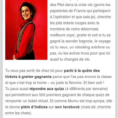
des Pilot dans la vraie vie (genre les
papeteries de France qui participent
à l’opération et que sais-je), cherche
les jolis tickets rouges avec la
trombine de notre désormais
meilleure cops’, gratte et voit si tu as
gagné la wonder bagnole, le voyage
où tu veux, un relooking extrême ou
pas, ou les autres trucs pour que toi
aussi tu changes de vie.
Tu veux pas sortir de chez toi pour
partir à la quête des
tickets à gratter gagnants
parce que t’as pas encore la classe
et que c’est trop la honte – ou juste la flemme. Et bien soit !
Tu peux aussi
répondre aux quizz
(4 différents par semaine)
qui permettront aux 500 premiers gagnant de chaque quizz de
remporter un ticket virtuel. Et comme Mumu est trop sympa, elle
te donne
plein d’indices
sur
son facebook
(mais siii, cherche
entre les chats).