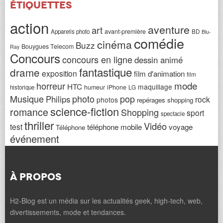
Étiquettes
action
aventure
art
avant-première
Appareils photo
BD
Blu-
comédie
cinéma
Buzz
Bouygues Telecom
Ray
Concours
concours en ligne
dessin animé
fantastique
drame
exposition
film d'animation
film
horreur
mode
HTC
maquillage
humeur
iPhone
historique
LG
Musique
photo
pop
Philips
rock
photos
repérages shopping
science-fiction
romance
Shopping
sport
spectacle
thriller
Vidéo
test
téléphone mobile
voyage
Téléphone
événement
À PROPOS
H2-Blog est un média sur les actualités geek, high-tech, web,
divertissements, mode et tendances.