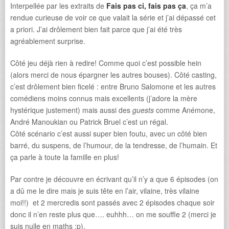
Interpellée par les extraits de
Fais pas ci, fais pas ça
, ça m’a
rendue curieuse de voir ce que valait la série et j’ai dépassé cet
a priori. J’ai drôlement bien fait parce que j’ai été très
agréablement surprise.
Côté jeu déjà rien à redire! Comme quoi c’est possible hein
(alors merci de nous épargner les autres bouses). Côté casting,
c’est drôlement bien ficelé : entre Bruno Salomone et les autres
comédiens moins connus mais excellents (j’adore la mère
hystérique justement) mais aussi des
guests
comme Anémone,
André Manoukian ou Patrick Bruel c’est un régal.
Côté scénario c’est aussi super bien foutu, avec un côté bien
barré, du suspens, de l’humour, de la tendresse, de l’humain. Et
ça parle à toute la famille en plus!
Par contre je découvre en écrivant qu’il n’y a que 6 épisodes (on
a dû me le dire mais je suis tête en l’air, vilaine, très vilaine
moi!!) et 2 mercredis sont passés avec 2 épisodes chaque soir
donc il n’en reste plus que…. euhhh… on me souffle 2 (merci je
suis nulle en maths ;p).