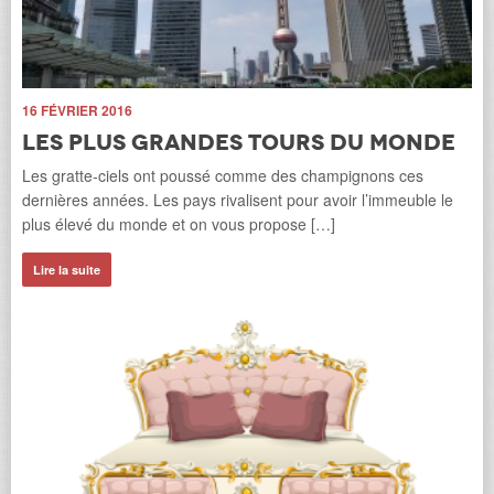
11
16 FÉVRIER 2016
L
Les plus grandes tours du monde
u
a
Les gratte-ciels ont poussé comme des champignons ces
La 
dernières années. Les pays rivalisent pour avoir l’immeuble le
dan
plus élevé du monde et on vous propose […]
c’e
’âge
Lire la suite
Li