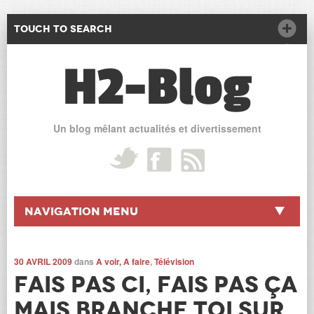
Touch to Search
H2-Blog
Un blog mêlant actualités et divertissement
Navigation Menu
30 AVRIL 2009
dans
A voir, A faire
,
Télévision
Fais pas ci, fais pas ça
mais branche toi sur