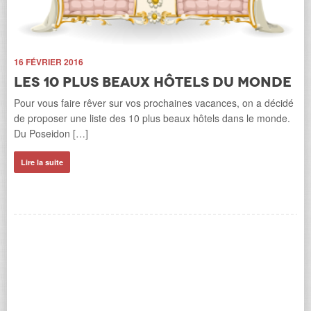
16 FÉVRIER 2016
Les 10 plus beaux hôtels du monde
20
Pour vous faire rêver sur vos prochaines vacances, on a décidé
de proposer une liste des 10 plus beaux hôtels dans le monde.
L
of
Du Poseidon […]
m
Les
Lire la suite
par
off
Li