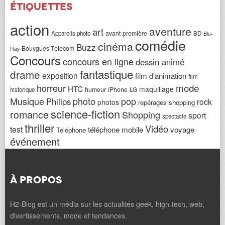
Étiquettes
action
aventure
art
avant-première
Appareils photo
BD
Blu-
comédie
cinéma
Buzz
Bouygues Telecom
Ray
Concours
concours en ligne
dessin animé
fantastique
drame
exposition
film d'animation
film
horreur
mode
HTC
maquillage
humeur
iPhone
historique
LG
Musique
photo
pop
Philips
rock
photos
repérages shopping
science-fiction
romance
Shopping
sport
spectacle
thriller
Vidéo
test
téléphone mobile
voyage
Téléphone
événement
À PROPOS
H2-Blog est un média sur les actualités geek, high-tech, web,
divertissements, mode et tendances.