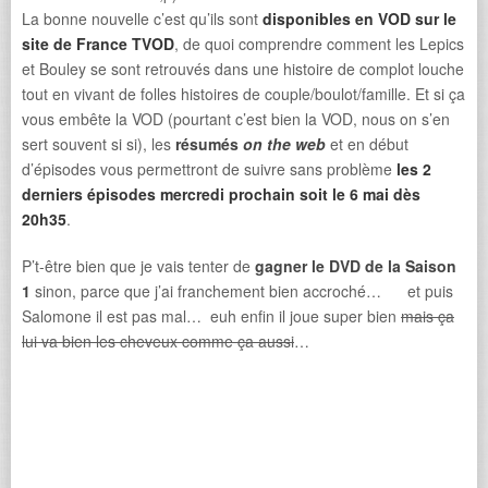
La bonne nouvelle c’est qu’ils sont
disponibles en VOD sur le
site de France TVOD
, de quoi comprendre comment les Lepics
et Bouley se sont retrouvés dans une histoire de complot louche
tout en vivant de folles histoires de couple/boulot/famille. Et si ça
vous embête la VOD (pourtant c’est bien la VOD, nous on s’en
sert souvent si si), les
résumés
on the web
et en début
d’épisodes vous permettront de suivre sans problème
les 2
derniers épisodes mercredi prochain soit le 6 mai dès
20h35
.
P’t-être bien que je vais tenter de
gagner le DVD de la Saison
1
sinon, parce que j’ai franchement bien accroché… et puis
Salomone il est pas mal… euh enfin il joue super bien
mais ça
lui va bien les cheveux comme ça aussi
…