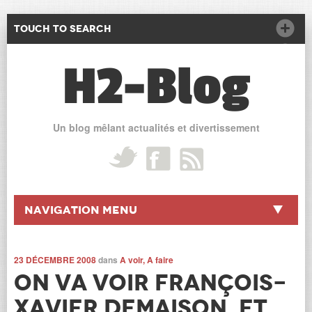
Touch to Search
H2-Blog
Un blog mêlant actualités et divertissement
Navigation Menu
23 DÉCEMBRE 2008
dans
A voir, A faire
On va voir François-
Xavier Demaison, et