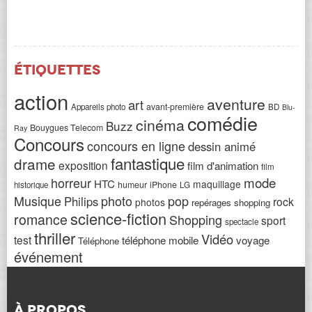
Étiquettes
action
aventure
art
avant-première
Appareils photo
BD
Blu-
comédie
cinéma
Buzz
Bouygues Telecom
Ray
Concours
concours en ligne
dessin animé
fantastique
drame
exposition
film d'animation
film
horreur
mode
HTC
maquillage
humeur
iPhone
historique
LG
Musique
photo
pop
Philips
rock
photos
repérages shopping
science-fiction
romance
Shopping
sport
spectacle
thriller
Vidéo
test
téléphone mobile
voyage
Téléphone
événement
À PROPOS