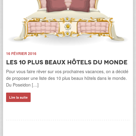
e
16 FÉVRIER 2016
Les 10 plus beaux hôtels du monde
20
Pour vous faire rêver sur vos prochaines vacances, on a décidé
de proposer une liste des 10 plus beaux hôtels dans le monde.
L
Du Poseidon […]
m
Les
Lire la suite
par
off
Li