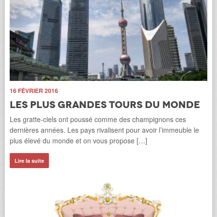
11
 sur
16 FÉVRIER 2016
L
Les plus grandes tours du monde
u
Les gratte-ciels ont poussé comme des champignons ces
La 
dernières années. Les pays rivalisent pour avoir l’immeuble le
dan
plus élevé du monde et on vous propose […]
c’e
Lire la suite
Li