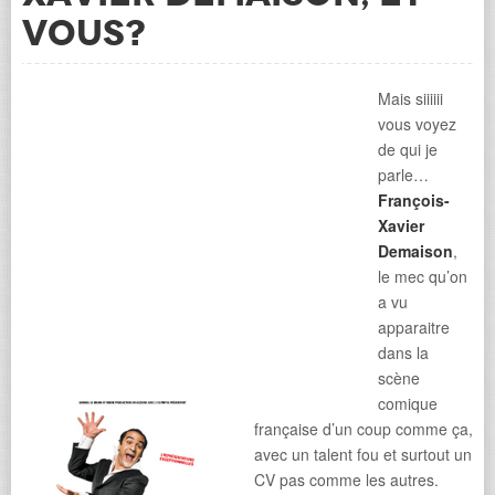
vous?
Mais siiiiii
vous voyez
de qui je
parle…
François-
Xavier
Demaison
,
le mec qu’on
a vu
apparaitre
dans la
scène
comique
française d’un coup comme ça,
avec un talent fou et surtout un
CV pas comme les autres.