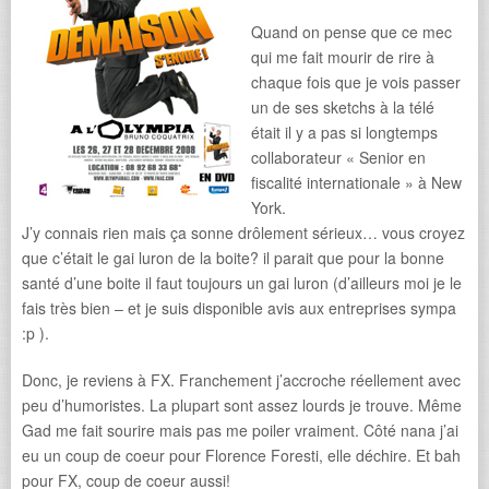
Quand on pense que ce mec
qui me fait mourir de rire à
chaque fois que je vois passer
un de ses sketchs à la télé
était il y a pas si longtemps
collaborateur « Senior en
fiscalité internationale » à New
York.
J’y connais rien mais ça sonne drôlement sérieux… vous croyez
que c’était le gai luron de la boite? il parait que pour la bonne
santé d’une boite il faut toujours un gai luron (d’ailleurs moi je le
fais très bien – et je suis disponible avis aux entreprises sympa
:p ).
Donc, je reviens à FX. Franchement j’accroche réellement avec
peu d’humoristes. La plupart sont assez lourds je trouve. Même
Gad me fait sourire mais pas me poiler vraiment. Côté nana j’ai
eu un coup de coeur pour Florence Foresti, elle déchire. Et bah
pour FX, coup de coeur aussi!