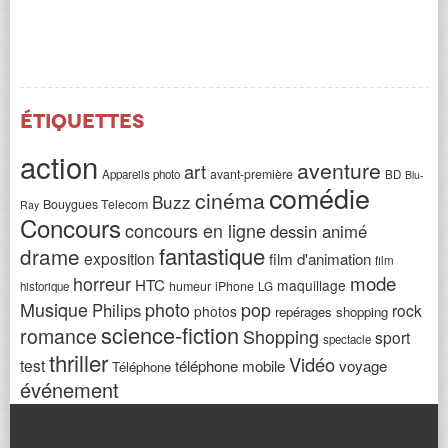
Étiquettes
action
aventure
art
avant-première
Appareils photo
BD
Blu-
comédie
cinéma
Buzz
Bouygues Telecom
Ray
Concours
concours en ligne
dessin animé
fantastique
drame
exposition
film d'animation
film
horreur
mode
HTC
maquillage
humeur
iPhone
historique
LG
Musique
photo
pop
Philips
rock
photos
repérages shopping
science-fiction
romance
Shopping
sport
spectacle
thriller
Vidéo
test
téléphone mobile
voyage
Téléphone
événement