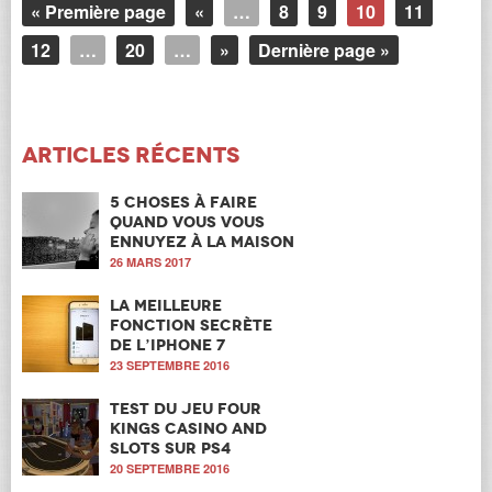
« Première page
«
…
8
9
10
11
12
…
20
…
»
Dernière page »
Articles récents
5 choses à faire
quand vous vous
ennuyez à la maison
26 MARS 2017
La meilleure
fonction secrète
de l’iPhone 7
23 SEPTEMBRE 2016
Test du jeu Four
Kings Casino and
Slots sur PS4
20 SEPTEMBRE 2016