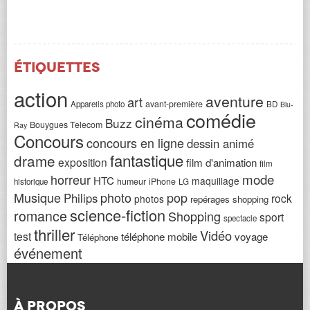
Étiquettes
action
aventure
art
avant-première
Appareils photo
BD
Blu-
comédie
cinéma
Buzz
Bouygues Telecom
Ray
Concours
concours en ligne
dessin animé
fantastique
drame
exposition
film d'animation
film
horreur
mode
HTC
maquillage
humeur
iPhone
historique
LG
Musique
photo
pop
Philips
rock
photos
repérages shopping
science-fiction
romance
Shopping
sport
spectacle
thriller
Vidéo
test
téléphone mobile
voyage
Téléphone
événement
À PROPOS