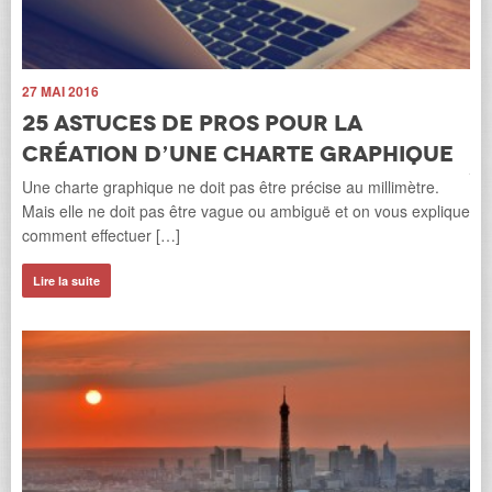
12
L
27 MAI 2016
é
25 astuces de pros pour la
La 
création d’une charte graphique
jus
Une charte graphique ne doit pas être précise au millimètre.
tro
Mais elle ne doit pas être vague ou ambiguë et on vous explique
comment effectuer […]
Li
Lire la suite