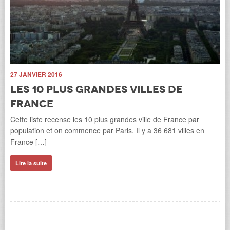
9 
D
s
27 JANVIER 2016
Les
mai
e
Les 10 plus grandes villes de
obj
France
on
Cette liste recense les 10 plus grandes ville de France par
Li
population et on commence par Paris. Il y a 36 681 villes en
France […]
Lire la suite