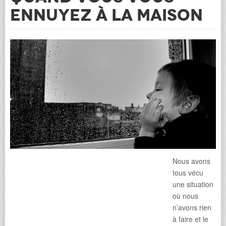
ennuyez à la maison
Nous avons
tous vécu
une situation
où nous
n’avons rien
à faire et le