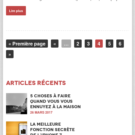
Lire plus
« Première page
«
…
2
3
4
5
6
»
Articles récents
5 choses à faire
quand vous vous
ennuyez à la maison
26 MARS 2017
La meilleure
fonction secrète
de l’iPhone 7