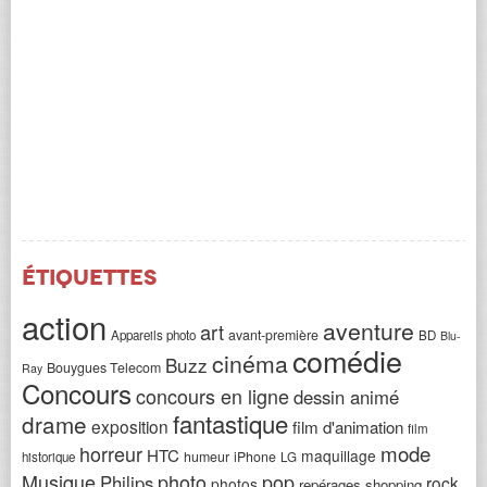
Étiquettes
action
aventure
art
avant-première
Appareils photo
BD
Blu-
comédie
cinéma
Buzz
Bouygues Telecom
Ray
Concours
concours en ligne
dessin animé
fantastique
drame
exposition
film d'animation
film
horreur
mode
HTC
maquillage
humeur
iPhone
historique
LG
Musique
photo
pop
Philips
rock
photos
repérages shopping