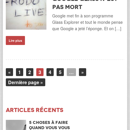
pas mort
Google met fin à son programme
Glass Explorer et tout le monde pense
que Google a jeté l’éponge. Et on […]
Lire plus
«
1
2
3
4
5
…
»
Dernière page »
Articles récents
5 choses à faire
quand vous vous