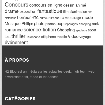
Concours
concours en ligne
dessin animé
fantastique
drame
exposition
film d'animation
film
horreur
mode
HTC
maquillage
humeur
iPhone
historique
LG
Musique
photo
pop
Philips
rock
photos
repérages shopping
science-fiction
romance
Shopping
sport
spectacle
thriller
Vidéo
test
téléphone mobile
voyage
Téléphone
événement
À PROPOS
H2-Blog est un média sur les actualités geek, high-tech, web,
divertissements, mode et tendances.
CATÉGORIES