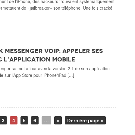
ment de l’iPhone, des hackeurs trouvaient systématiquement
permettaient de «jailbreaker» son téléphone. Une fois cracké,
 Messenger VoIP: appeler ses
c l’application mobile
ger se met à jour avec la version 2.1 de son application
le sur l’App Store pour iPhone/iPad […]
3
4
5
6
…
»
Dernière page »