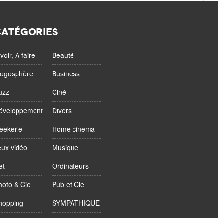
CATÉGORIES
voir, A faire
Beauté
logosphère
Business
uzz
Ciné
éveloppement
Divers
eekerie
Home cinema
eux vidéo
Musique
et
Ordinateurs
hoto & Cie
Pub et Cie
hopping
SYMPATHIQUE