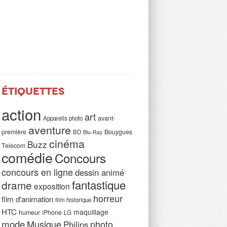
Étiquettes
action
art
avant-
Appareils photo
aventure
première
Bouygues
BD
Blu-Ray
cinéma
Buzz
Telecom
comédie
Concours
concours en ligne
dessin animé
fantastique
drame
exposition
horreur
film d'animation
film historique
HTC
maquillage
humeur
iPhone
LG
mode
Musique
photo
Philips