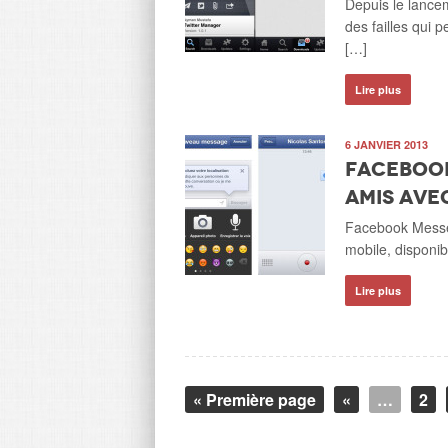
Depuis le lance
des failles qui 
[…]
Lire plus
6 JANVIER 2013
Facebook
amis ave
Facebook Messen
mobile, disponib
Lire plus
« Première page
«
…
2