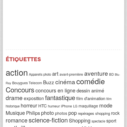
Étiquettes
action
aventure
art
avant-première
Appareils photo
BD
Blu-
comédie
cinéma
Buzz
Bouygues Telecom
Ray
Concours
concours en ligne
dessin animé
fantastique
drame
exposition
film d'animation
film
horreur
mode
HTC
maquillage
humeur
iPhone
historique
LG
Musique
photo
pop
Philips
rock
photos
repérages shopping
science-fiction
romance
Shopping
sport
spectacle