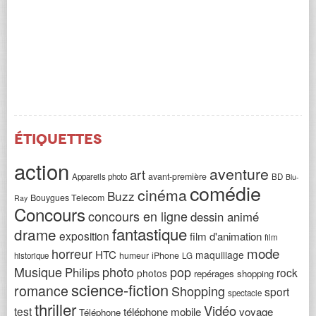
Étiquettes
action
aventure
art
avant-première
Appareils photo
BD
Blu-
comédie
cinéma
Buzz
Bouygues Telecom
Ray
Concours
concours en ligne
dessin animé
fantastique
drame
exposition
film d'animation
film
horreur
mode
HTC
maquillage
humeur
iPhone
historique
LG
Musique
photo
pop
Philips
rock
photos
repérages shopping
science-fiction
romance
Shopping
sport
spectacle
thriller
Vidéo
test
téléphone mobile
voyage
Téléphone