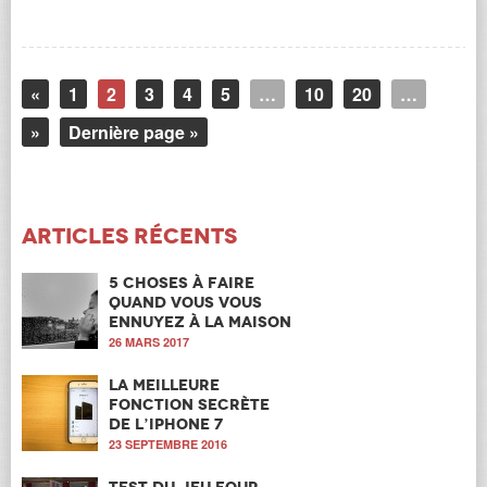
«
1
2
3
4
5
…
10
20
…
»
Dernière page »
Articles récents
5 choses à faire
quand vous vous
ennuyez à la maison
26 MARS 2017
La meilleure
fonction secrète
de l’iPhone 7
23 SEPTEMBRE 2016