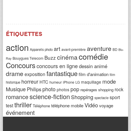
Étiquettes
action
aventure
art
avant-première
Appareils photo
BD
Blu-
comédie
cinéma
Buzz
Bouygues Telecom
Ray
Concours
concours en ligne
dessin animé
fantastique
drame
exposition
film d'animation
film
horreur
mode
HTC
maquillage
humeur
iPhone
historique
LG
Musique
photo
pop
Philips
rock
photos
repérages shopping
science-fiction
romance
Shopping
sport
spectacle
thriller
Vidéo
test
téléphone mobile
voyage
Téléphone
événement