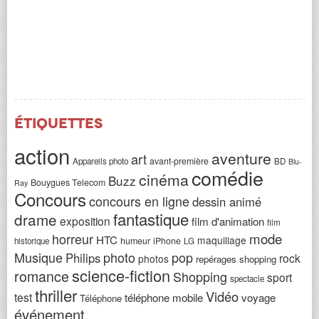
Étiquettes
action
aventure
art
avant-première
Appareils photo
BD
Blu-
comédie
cinéma
Buzz
Bouygues Telecom
Ray
Concours
concours en ligne
dessin animé
fantastique
drame
exposition
film d'animation
film
horreur
mode
HTC
maquillage
humeur
iPhone
historique
LG
Musique
photo
pop
Philips
rock
photos
repérages shopping
science-fiction
romance
Shopping
sport
spectacle
thriller
Vidéo
test
téléphone mobile
voyage
Téléphone
événement