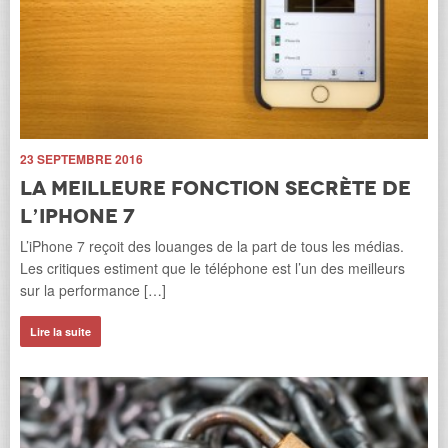
10
B
4
Auj
ave
cli
r
23 SEPTEMBRE 2016
Li
La meilleure fonction secrète de
eils
l’iPhone 7
a
L’iPhone 7 reçoit des louanges de la part de tous les médias.
Les critiques estiment que le téléphone est l’un des meilleurs
sur la performance […]
Lire la suite