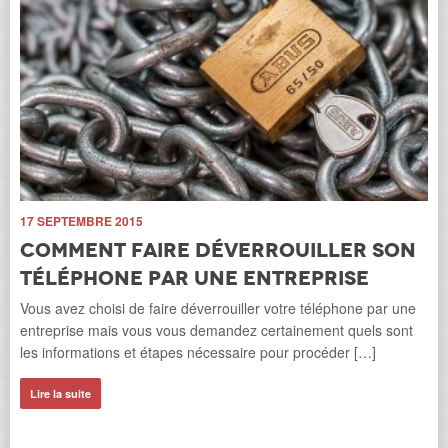
14
L
l
Sa
le 
Ga
e
Li
17 SEPTEMBRE 2015
 […]
Comment faire déverrouiller son
téléphone par une entreprise
Vous avez choisi de faire déverrouiller votre téléphone par une
entreprise mais vous vous demandez certainement quels sont
les informations et étapes nécessaire pour procéder […]
Lire la suite