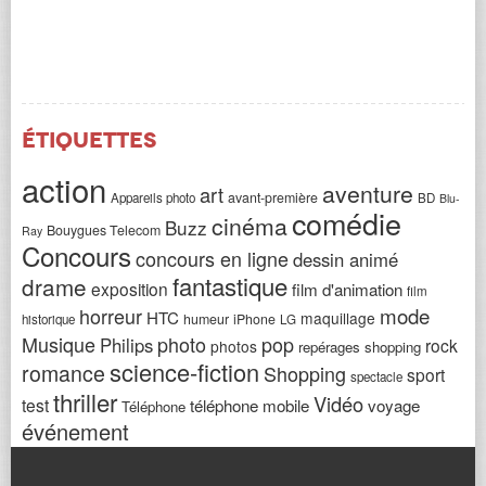
Étiquettes
action
aventure
art
avant-première
Appareils photo
BD
Blu-
comédie
cinéma
Buzz
Bouygues Telecom
Ray
Concours
concours en ligne
dessin animé
fantastique
drame
exposition
film d'animation
film
horreur
mode
HTC
maquillage
humeur
iPhone
historique
LG
Musique
photo
pop
Philips
rock
photos
repérages shopping
science-fiction
romance
Shopping
sport
spectacle
thriller
Vidéo
test
téléphone mobile
voyage
Téléphone
événement