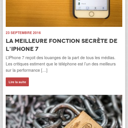
4
Auj
ave
cli
r
23 SEPTEMBRE 2016
Li
La meilleure fonction secrète de
eils
l’iPhone 7
a
L’iPhone 7 reçoit des louanges de la part de tous les médias.
Les critiques estiment que le téléphone est l’un des meilleurs
sur la performance […]
Lire la suite
14