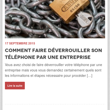
L
l
Sa
le 
Ga
e
Li
17 SEPTEMBRE 2015
 […]
Comment faire déverrouiller son
téléphone par une entreprise
Vous avez choisi de faire déverrouiller votre téléphone par une
entreprise mais vous vous demandez certainement quels sont
les informations et étapes nécessaire pour procéder […]
Lire la suite