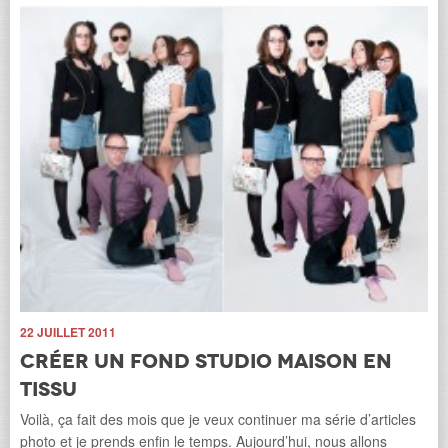
9 
C
22 JUILLET 2011
s
Créer un fond studio maison en
Je 
tissu
tai
de
Voilà, ça fait des mois que je veux continuer ma série d’articles
photo et je prends enfin le temps. Aujourd’hui, nous allons