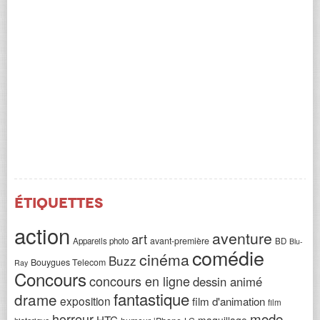
Étiquettes
action
aventure
art
avant-première
Appareils photo
BD
Blu-
comédie
cinéma
Buzz
Bouygues Telecom
Ray
Concours
concours en ligne
dessin animé
fantastique
drame
exposition
film d'animation
film
horreur
mode
HTC