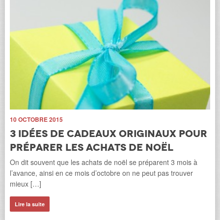
e
 a
par
10 OCTOBRE 2015
3 idées de cadeaux originaux pour
10 
préparer les achats de noël
L
On dit souvent que les achats de noël se préparent 3 mois à
g
l’avance, ainsi en ce mois d’octobre on ne peut pas trouver
d
mieux […]
Wal
Lire la suite
Wa
pr