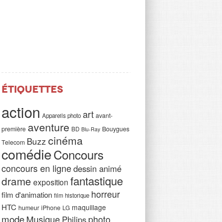
Étiquettes
action
art
avant-
Appareils photo
aventure
première
Bouygues
BD
Blu-Ray
cinéma
Buzz
Telecom
comédie
Concours
concours en ligne
dessin animé
fantastique
drame
exposition
horreur
film d'animation
film historique
HTC
maquillage
humeur
iPhone
LG
mode
Musique
photo
Philips