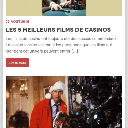
23 AOÛT 2016
Les 5 meilleurs films de casinos
Les films de casino ont toujours été des succès commerciaux.
Le casino fascine tellement les personnes que les films qui
montrent cet univers peuvent entrer […]
18
Lire la suite
r.
L
Les
tou
dev
Li