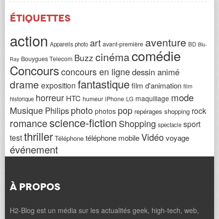
Étiquettes
action
aventure
art
avant-première
Appareils photo
BD
Blu-
comédie
cinéma
Buzz
Bouygues Telecom
Ray
Concours
concours en ligne
dessin animé
fantastique
drame
exposition
film d'animation
film
horreur
mode
HTC
maquillage
humeur
iPhone
historique
LG
Musique
photo
pop
Philips
rock
photos
repérages shopping
science-fiction
romance
Shopping
sport
spectacle
thriller
Vidéo
test
téléphone mobile
voyage
Téléphone
événement
À PROPOS
H2-Blog est un média sur les actualités geek, high-tech, web,