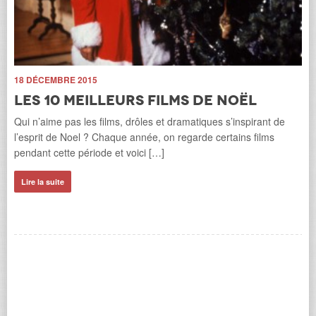
18 DÉCEMBRE 2015
Les 10 meilleurs films de Noël
Qui n’aime pas les films, drôles et dramatiques s’inspirant de
ns
9 
l’esprit de Noel ? Chaque année, on regarde certains films
H
pendant cette période et voici […]
d
t
Lire la suite
t
Le 
les
Le 
Li