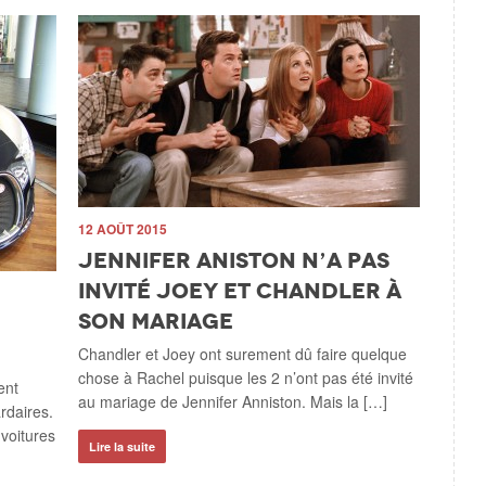
12 AOÛT 2015
11 AOÛT 
Jennifer Aniston n’a pas
Une é
invité Joey et Chandler à
cont
son mariage
d’un
sorta
Chandler et Joey ont surement dû faire quelque
chose à Rachel puisque les 2 n’ont pas été invité
Une contr
ent
au mariage de Jennifer Anniston. Mais la […]
chose que
rdaires.
une dure j
voitures
Lire la suite
bien term