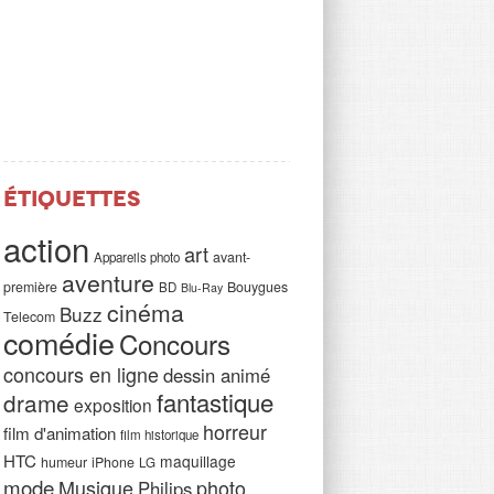
Étiquettes
action
art
avant-
Appareils photo
aventure
première
Bouygues
BD
Blu-Ray
cinéma
Buzz
Telecom
comédie
Concours
concours en ligne
dessin animé
fantastique
drame
exposition
horreur
film d'animation
film historique
HTC
maquillage
humeur
iPhone
LG
mode
Musique
photo
Philips