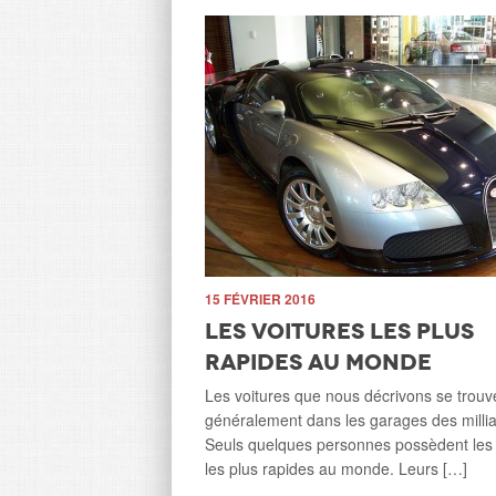
e américain
’avoir tué Cecil
15 FÉVRIER 2016
Les voitures les plus
rapides au monde
n qui a tué Cecil, un célèbre
time qu’il a été trompé par
Les voitures que nous décrivons se trouv
assuré que la […]
généralement dans les garages des millia
Seuls quelques personnes possèdent les 
les plus rapides au monde. Leurs […]