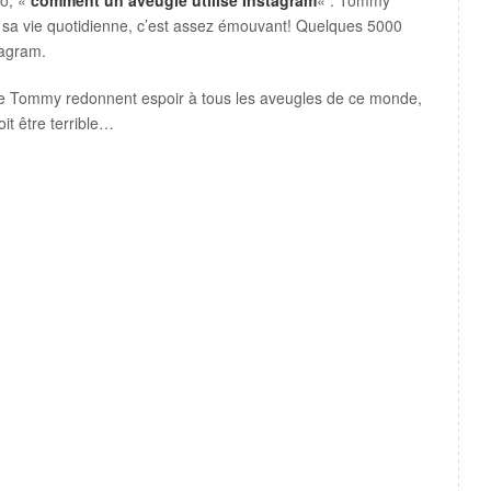
éo, «
comment un aveugle utilise Instagram
« . Tommy
sa vie quotidienne, c’est assez émouvant! Quelques 5000
tagram.
s de Tommy redonnent espoir à tous les aveugles de ce monde,
it être terrible…