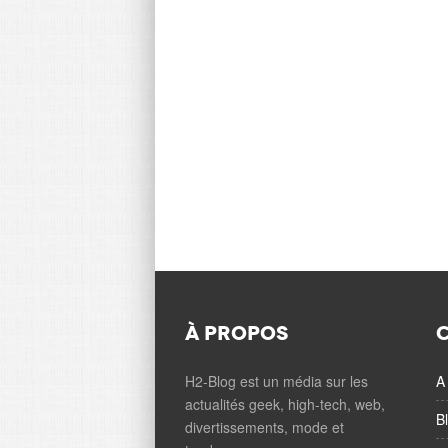
À PROPOS
H2-Blog est un média sur les
A 
actualités geek, high-tech, web,
B
divertissements, mode et