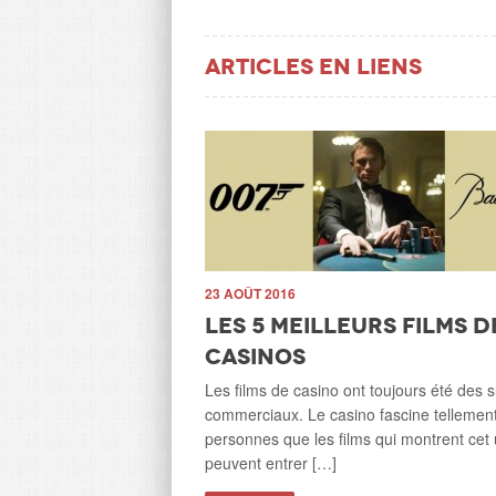
Articles en liens
23 AOÛT 2016
Les 5 meilleurs films d
casinos
ant accepte de
Les films de casino ont toujours été des 
fty Shades of
commerciaux. Le casino fascine tellement
personnes que les films qui montrent cet 
sa classe
peuvent entrer […]
encore des gens aux Etats-Unis