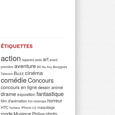
Étiquettes
action
art
avant-
Appareils photo
aventure
première
Bouygues
BD
Blu-Ray
cinéma
Buzz
Telecom
comédie
Concours
9 SEPTEMBRE 2015
concours en ligne
dessin animé
Harry Potter :
fantastique
drame
MBRE 2015
exposition
possible d’apr
0 meilleurs films de
horreur
film d'animation
film historique
réalisateur
on
HTC
maquillage
humeur
iPhone
LG
Le réalisateur Chris Colum
mode
Musique
photo
Philips
 de prison sont généralement