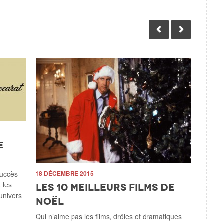
e
succès
18 DÉCEMBRE 2015
18 SEPTE
 les
Les 10 meilleurs films de
Les 1
univers
Noël
pris
Qui n’aime pas les films, drôles et dramatiques
Les films