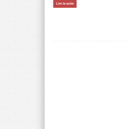
film Fifty Shades of Grey. On
Lire la suite
t cet enseignant […]