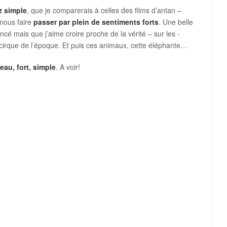
z simple
, que je comparerais à celles des films d’antan –
 nous faire
passer par plein de sentiments forts
. Une belle
cé mais que j’aime croire proche de la vérité – sur les -
cirque de l’époque. Et puis ces animaux, cette éléphante…
au, fort, simple
. A voir!