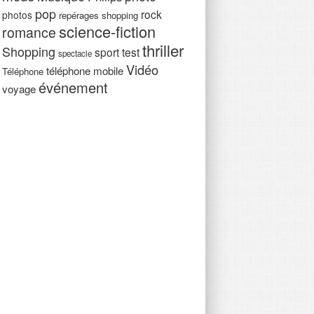
suite du film sur les vies fu
pop
rock
s et on n’a pas toujours envie de les
photos
repérages shopping
protagonistes de la franchi
science-fiction
romance
 un film d’action sur la prison peut
réalisateur, qui […]
…]
thriller
Shopping
sport
test
spectacle
Lire la suite
Vidéo
téléphone mobile
Téléphone
ite
événement
voyage