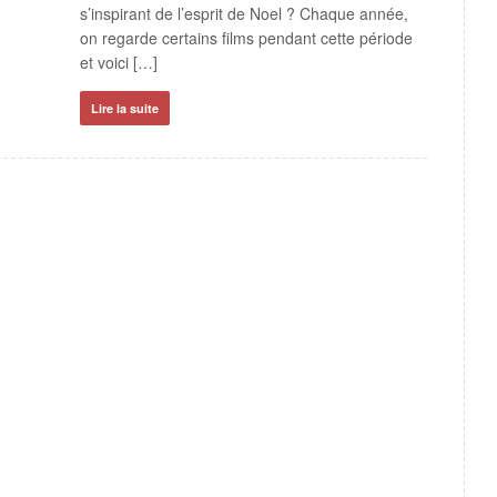
s’inspirant de l’esprit de Noel ? Chaque année,
déprimant
on regarde certains films pendant cette période
voir. Mais
et voici […]
devenir [
Lire la suite
Lire la su