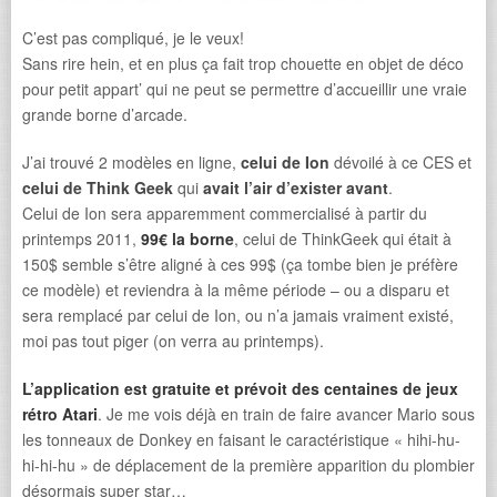
C’est pas compliqué, je le veux!
Sans rire hein, et en plus ça fait trop chouette en objet de déco
pour petit appart’ qui ne peut se permettre d’accueillir une vraie
grande borne d’arcade.
J’ai trouvé 2 modèles en ligne,
celui de Ion
dévoilé à ce CES et
celui de Think Geek
qui
avait l’air d’exister avant
.
Celui de Ion sera apparemment commercialisé à partir du
printemps 2011,
99€ la borne
, celui de ThinkGeek qui était à
150$ semble s’être aligné à ces 99$ (ça tombe bien je préfère
ce modèle) et reviendra à la même période – ou a disparu et
sera remplacé par celui de Ion, ou n’a jamais vraiment existé,
moi pas tout piger (on verra au printemps).
L’application est gratuite et prévoit des centaines de jeux
rétro Atari
. Je me vois déjà en train de faire avancer Mario sous
les tonneaux de Donkey en faisant le caractéristique « hihi-hu-
hi-hi-hu » de déplacement de la première apparition du plombier
désormais super star…