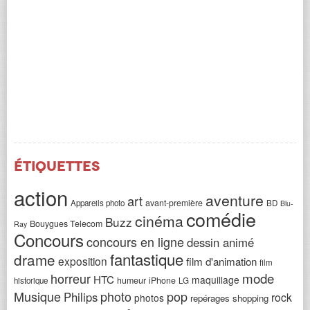
Étiquettes
action
aventure
art
avant-première
Appareils photo
BD
Blu-
comédie
cinéma
Buzz
Bouygues Telecom
Ray
Concours
concours en ligne
dessin animé
fantastique
drame
exposition
film d'animation
film
horreur
mode
HTC
maquillage
humeur
iPhone
historique
LG
Musique
photo
pop
Philips
rock
photos
repérages shopping