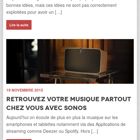
p
s
bonnes idées, mais ces idées ne sont pas correctement
On 
exploitées pour avoir un […]
l’a
mi
Lire la suite
 et
Li
19 NOVEMBRE 2015
Retrouvez votre musique partout
chez vous avec Sonos
Aujourd’hui on écoute de plus en plus la musique sur les
smartphones et tablettes notamment via des Applications de
9 
streaming comme Deezer ou Spotify. Hors […]
P