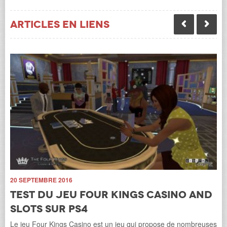
Articles en liens
20 SEPTEMBRE 2016
Test du jeu Four Kings Casino and
10
Slots sur PS4
3
Le jeu Four Kings Casino est un jeu qui propose de nombreuses