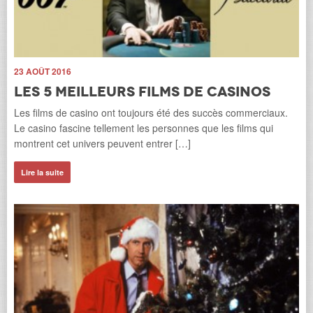
23 AOÛT 2016
Les 5 meilleurs films de casinos
Les films de casino ont toujours été des succès commerciaux.
Le casino fascine tellement les personnes que les films qui
montrent cet univers peuvent entrer […]
18
Lire la suite
r.
L
Les
tou
dev
Li