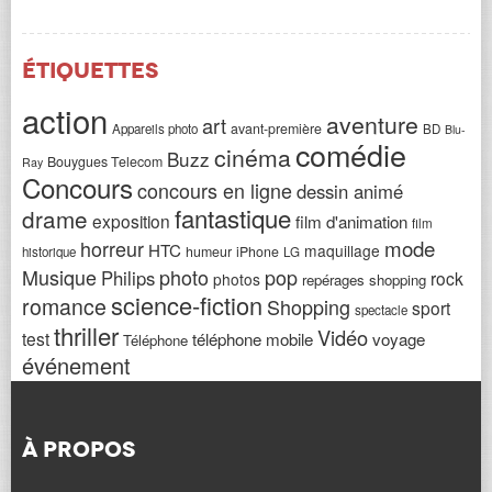
Étiquettes
action
aventure
art
avant-première
Appareils photo
BD
Blu-
comédie
cinéma
Buzz
Bouygues Telecom
Ray
Concours
concours en ligne
dessin animé
fantastique
drame
exposition
film d'animation
film
horreur
mode
HTC
maquillage
humeur
iPhone
historique
LG
Musique
photo
pop
Philips
rock
photos
repérages shopping
science-fiction
romance
Shopping
sport
spectacle
thriller
Vidéo
test
téléphone mobile
voyage
Téléphone
événement
À PROPOS