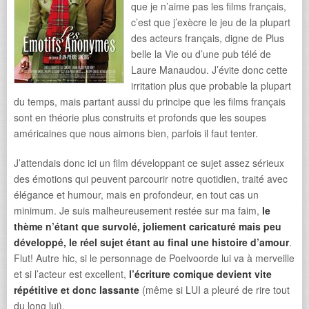
que je n’aime pas les films français,
c’est que j’exècre le jeu de la plupart
des acteurs français, digne de Plus
belle la Vie ou d’une pub télé de
Laure Manaudou. J’évite donc cette
irritation plus que probable la plupart
du temps, mais partant aussi du principe que les films français
sont en théorie plus construits et profonds que les soupes
américaines que nous aimons bien, parfois il faut tenter.
J’attendais donc ici un film développant ce sujet assez sérieux
des émotions qui peuvent parcourir notre quotidien, traité avec
élégance et humour, mais en profondeur, en tout cas un
minimum. Je suis malheureusement restée sur ma faim,
le
thème n’étant que survolé, joliement caricaturé mais peu
développé, le réel sujet étant au final une histoire d’amour
.
Flut! Autre hic, si le personnage de Poelvoorde lui va à merveille
et si l’acteur est excellent,
l’écriture comique devient vite
répétitive et donc lassante
(même si LUI a pleuré de rire tout
du long lui).