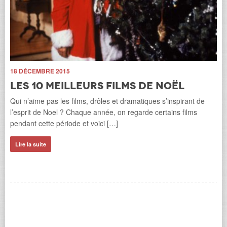
18 DÉCEMBRE 2015
Les 10 meilleurs films de Noël
Qui n’aime pas les films, drôles et dramatiques s’inspirant de
ns
9 
l’esprit de Noel ? Chaque année, on regarde certains films
H
pendant cette période et voici […]
d
t
Lire la suite
t
Le 
les
Le 
Li