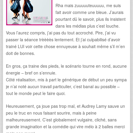
Rha mais zuuuuuteuuuuu, me suis
fait avoir comme une bleue. J’aurais
pourtant dû le savoir, plus ils insistent
dans les médias plus c’est louche.
Vous l’aurez compris, j’ai pas du tout accroché. Pire, j’ai vu
passer la séance trèèèès lentement. Et j’ai culpabilisé d’avoir
trainé LUI voir cette chose ennuyeuse à souhait même s’il m’en
doit de bonnes.
En gros, ça traine des pieds, le scénario tourne en rond, aucune
énergie – bref on s’ennuie.
Côté réalisation, mis à part le générique de début un peu sympa
je n’ai noté aucun travail particulier, c’est banal au possible –
tout le monde peut le faire quoi.
Heureusement, ça joue pas trop mal, et Audrey Lamy sauve un
peu le truc en nous faisant sourire, mais à peine
malheureusement. C’est globalement vulgaire, cliché, sans
grande imagination et la comédie qui vire mélo à 2 balles merci