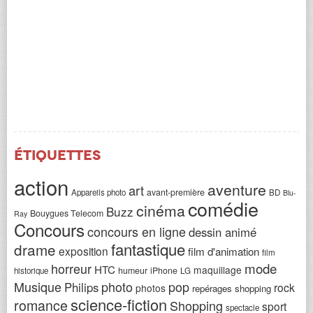
Étiquettes
action
aventure
art
avant-première
Appareils photo
BD
Blu-
comédie
cinéma
Buzz
Bouygues Telecom
Ray
Concours
concours en ligne
dessin animé
fantastique
drame
exposition
film d'animation
film
horreur
mode
HTC
maquillage
humeur
iPhone
historique
LG
Musique
photo
pop
Philips
rock
photos
repérages shopping
science-fiction
romance
Shopping
sport
spectacle