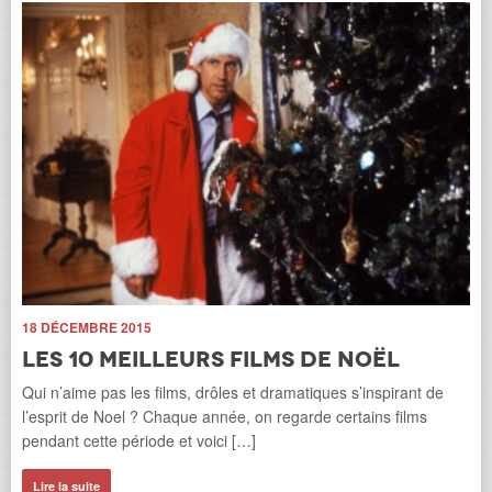
tou
dev
Li
18 DÉCEMBRE 2015
Les 10 meilleurs films de Noël
Qui n’aime pas les films, drôles et dramatiques s’inspirant de
ns
9 
l’esprit de Noel ? Chaque année, on regarde certains films
H
pendant cette période et voici […]
d
t
Lire la suite