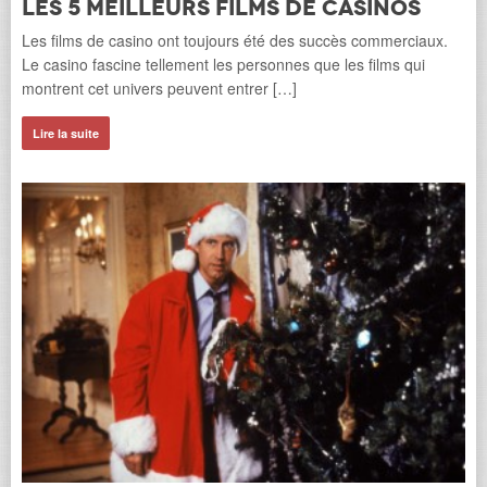
Les 5 meilleurs films de casinos
Les films de casino ont toujours été des succès commerciaux.
Le casino fascine tellement les personnes que les films qui
montrent cet univers peuvent entrer […]
18
Lire la suite
r.
L
Les
tou
dev
Li