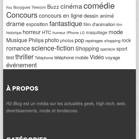
comédie
cinéma
Buzz
Bouygues Telecom
Ray
Concours
concours en ligne
dessin animé
fantastique
drame
exposition
film d'animation
film
horreur
mode
HTC
maquillage
humeur
iPhone
historique
LG
Musique
photo
pop
Philips
rock
photos
repérages shopping
science-fiction
romance
Shopping
sport
spectacle
thriller
Vidéo
test
téléphone mobile
voyage
Téléphone
événement
À PROPOS
H2-Blog est un média sur les actualités geek, high-tech, web,
divertissements, mode et tendances.