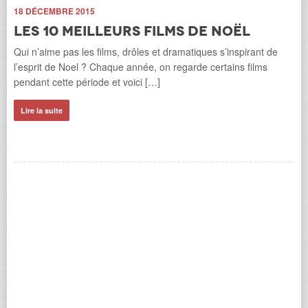
18 DÉCEMBRE 2015
Les 10 meilleurs films de Noël
Qui n’aime pas les films, drôles et dramatiques s’inspirant de
ns
9 
l’esprit de Noel ? Chaque année, on regarde certains films
H
pendant cette période et voici […]
d
t
Lire la suite
t
Le 
les
Le 
Li