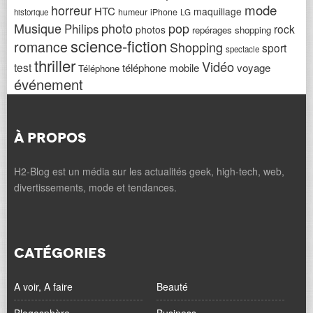
horreur
mode
HTC
maquillage
humeur
iPhone
historique
LG
Musique
photo
pop
Philips
rock
photos
repérages shopping
science-fiction
romance
Shopping
sport
spectacle
thriller
Vidéo
test
téléphone mobile
voyage
Téléphone
événement
À PROPOS
H2-Blog est un média sur les actualités geek, high-tech, web,
divertissements, mode et tendances.
CATÉGORIES
A voir, A faire
Beauté