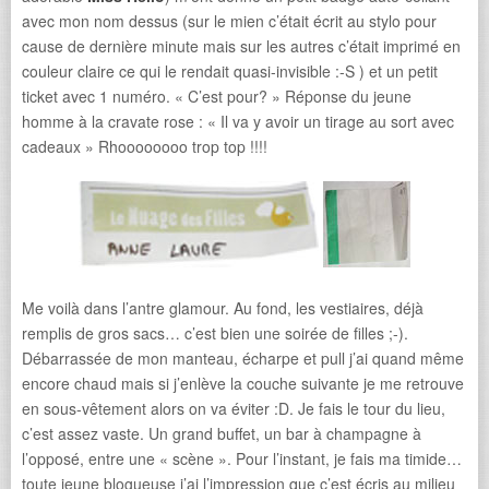
avec mon nom dessus (sur le mien c’était écrit au stylo pour
cause de dernière minute mais sur les autres c’était imprimé en
couleur claire ce qui le rendait quasi-invisible :-S ) et un petit
ticket avec 1 numéro. « C’est pour? » Réponse du jeune
homme à la cravate rose : « Il va y avoir un tirage au sort avec
cadeaux » Rhoooooooo trop top !!!!
Me voilà dans l’antre glamour. Au fond, les vestiaires, déjà
remplis de gros sacs… c’est bien une soirée de filles ;-).
Débarrassée de mon manteau, écharpe et pull j’ai quand même
encore chaud mais si j’enlève la couche suivante je me retrouve
en sous-vêtement alors on va éviter :D. Je fais le tour du lieu,
c’est assez vaste. Un grand buffet, un bar à champagne à
l’opposé, entre une « scène ». Pour l’instant, je fais ma timide…
toute jeune blogueuse j’ai l’impression que c’est écris au milieu