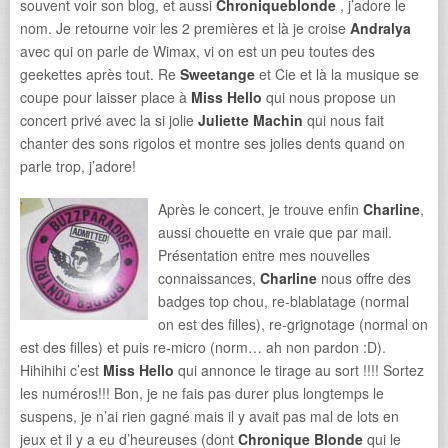
souvent voir son blog, et aussi
Chroniqueblonde
, j’adore le
nom. Je retourne voir les 2 premières et là je croise
Andralya
avec qui on parle de Wimax, vi on est un peu toutes des
geekettes après tout. Re
Sweetange
et Cie et là la musique se
coupe pour laisser place à
Miss Hello
qui nous propose un
concert privé avec la si jolie
Juliette Machin
qui nous fait
chanter des sons rigolos et montre ses jolies dents quand on
parle trop, j’adore!
Après le concert, je trouve enfin
Charline
,
aussi chouette en vraie que par mail.
Présentation entre mes nouvelles
connaissances,
Charline
nous offre des
badges top chou, re-blablatage (normal
on est des filles), re-grignotage (normal on
est des filles) et puis re-micro (norm… ah non pardon :D).
Hihihihi c’est
Miss Hello
qui annonce le tirage au sort !!!! Sortez
les numéros!!! Bon, je ne fais pas durer plus longtemps le
suspens, je n’ai rien gagné mais il y avait pas mal de lots en
jeux et il y a eu d’heureuses (dont
Chronique Blonde
qui le