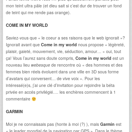
mon teint ultra pâle (et dieu sait si c’est dur de trouver un fond
de teint qui me rende pas orange).
COME IN MY WORLD
Saviez-vous que « le coeur a ses raisons que le web ignorait »?
Ignorait avant que
Come in my world
nous propose « légèreté,
plaisir, gaieté, mouvement, vie, séduction, amour… » oui, tout
ça! Vous l’aurez sans doute compris,
Come in my world
est un
nouveau lieu
webesque
de rencontre où « des hommes et des
femmes bien réels évoluent dans une ville en 3D sous forme
d’avatars qui conversent… de vive voix ». Pour les
intéressé(e)s, j’ai une clé d’invitation pour rejoindre la béta
privée en accés privilégié…. les enchères commencent à 1
commentaire
GARMIN
Moi je ne connaissais pas (honte à moi (?) ), mais
Garmin
est
« le leader mondial de la navigation par GPS ». Dans le thème