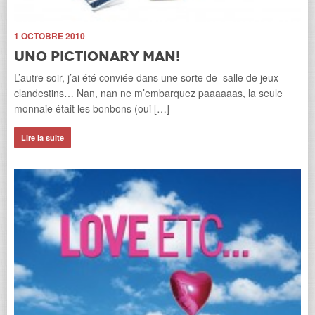
28
1 OCTOBRE 2010
L
Uno Pictionary Man!
pi
L’autre soir, j’ai été conviée dans une sorte de salle de jeux
Bon
clandestins… Nan, nan ne m’embarquez paaaaaas, la seule
mai
monnaie était les bonbons (oui […]
seu
Lire la suite
Li
ir,
eu