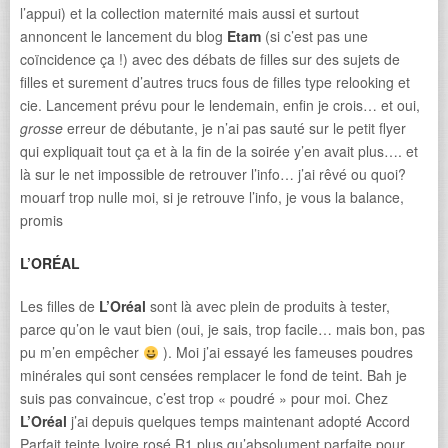
l’appui) et la collection maternité mais aussi et surtout
annoncent le lancement du blog
Etam
(si c’est pas une
coïncidence ça !) avec des débats de filles sur des sujets de
filles et surement d’autres trucs fous de filles type relooking et
cie. Lancement prévu pour le lendemain, enfin je crois… et oui,
grosse
erreur de débutante, je n’ai pas sauté sur le petit flyer
qui expliquait tout ça et à la fin de la soirée y’en avait plus…. et
là sur le net impossible de retrouver l’info… j’ai rêvé ou quoi?
mouarf trop nulle moi, si je retrouve l’info, je vous la balance,
promis
L’ORÉAL
Les filles de
L’Oréal
sont là avec plein de produits à tester,
parce qu’on le vaut bien (oui, je sais, trop facile… mais bon, pas
pu m’en empêcher
). Moi j’ai essayé les fameuses poudres
minérales qui sont censées remplacer le fond de teint. Bah je
suis pas convaincue, c’est trop « poudré » pour moi. Chez
L’Oréal
j’ai depuis quelques temps maintenant adopté Accord
Parfait teinte Ivoire rosé R1 plus qu’absolument parfaite pour