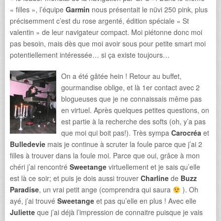
« filles », l’équipe
Garmin
nous présentait le nüvi 250 pink, plus
précisemment c’est du rose argenté, édition spéciale « St
valentin » de leur navigateur compact. Moi piétonne donc moi
pas besoin, mais dès que moi avoir sous pour petite smart moi
potentiellement intéressée… si ça existe toujours…
On a été gâtée hein ! Retour au buffet,
gourmandise oblige, et là 1er contact avec 2
blogueuses que je ne connaissais même pas
en virtuel. Après quelques petites questions, on
est partie à la recherche des softs (oh, y’a pas
que moi qui boit pas!). Très sympa
Carocréa
et
Bulledevie
mais je continue à scruter la foule parce que j’ai 2
filles à trouver dans la foule moi. Parce que oui, grâce à mon
chéri j’ai rencontré
Sweetange
virtuellement et je sais qu’elle
est là ce soir; et puis je dois aussi trouver
Charline
de
Buzz
Paradise
, un vrai petit ange (comprendra qui saura
). Oh
ayé, j’ai trouvé
Sweetange
et pas qu’elle en plus ! Avec elle
Juliette
que j’ai déjà l’impression de connaitre puisque je vais