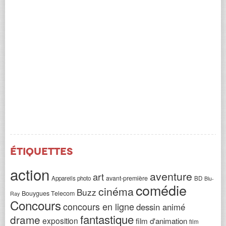
Étiquettes
action
aventure
art
avant-première
Appareils photo
BD
Blu-
comédie
cinéma
Buzz
Bouygues Telecom
Ray
Concours
concours en ligne
dessin animé
fantastique
drame
exposition
film d'animation
film