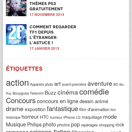
thèmes PS3
gratuitement
17 NOVEMBRE 2014
Comment regarder
TF1 depuis
l’étranger:
l’astuce !
17 JANVIER 2013
Étiquettes
action
aventure
art
avant-première
Appareils photo
BD
Blu-
comédie
cinéma
Buzz
Bouygues Telecom
Ray
Concours
concours en ligne
dessin animé
fantastique
drame
exposition
film d'animation
film
horreur
mode
HTC
maquillage
humeur
iPhone
historique
LG
Musique
photo
pop
Philips
rock
photos
repérages shopping
science-fiction