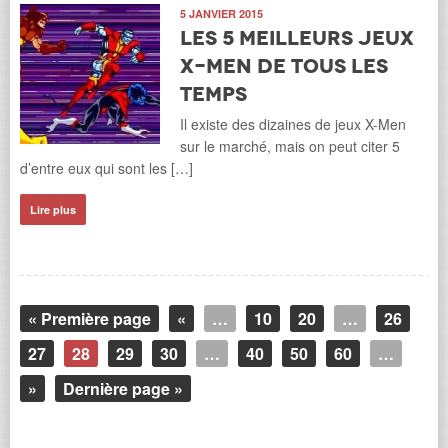
5 JANVIER 2015
Les 5 meilleurs jeux
X-Men de tous les
temps
Il existe des dizaines de jeux X-Men
sur le marché, mais on peut citer 5
d’entre eux qui sont les […]
Lire plus
« Première page
«
…
10
20
…
26
27
28
29
30
…
40
50
60
…
»
Dernière page »